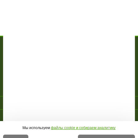
Написать отзыв
Тренажер для мышц рук AeroFit IT9317 - Вопросы по
товару
МАГАЗИН
О компании
Доставка и оплата
Гарантия
Акции
Контакты
ПОКУПАТЕЛЮ
Личный кабинет
Новинки
Новости
Отзывы
Правовая информация
Страница создана за 0.150 с | БД - 0.094 с
ПЕРЕЙТИ НА ПОЛНУЮ ВЕРСИЮ САЙТА
© 2010-2026 МАГАЗИН СПОРТИВНОЙ ТЕХНИКИ
GREENSPORTS
Мы используем
файлы cookie и собираем аналитику