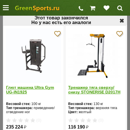
Этот товар закончился
✖
Но у нас есть его аналоги
←
Блочные силовые тренажеры
Тренажер для мышц рук AeroFit IT9317
Код товара: 443
Хит продаж
Глют машина Ultra Gym
Тренажер тяга сверху/
UG-IN1925
снизу STONERISE D2017H
Весовой стек:
100 кг
Весовой стек:
130 кг
Тип тренажера:
приведение/
Тип тренажера:
верхняя тяга
отведение ног
Цвет:
желтый
Цвет:
черный
(0)
(0)
235 224
₽
116 190
₽