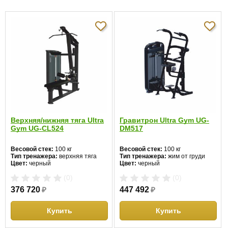
Предел
прочности
1900 кг
троса:
Встроенный
91 кг
стек:
Вес:
208 кг
Габариты:
163.8 см x 114 см x 148.5 см
Верхняя/нижняя тяга Ultra
Гравитрон Ultra Gym UG-
Gym UG-CL524
DM517
0.0
5
0%
Весовой стек:
100 кг
Весовой стек:
100 кг
4
0%
Тип тренажера:
верхняя тяга
Тип тренажера:
жим от груди
Цвет:
черный
Цвет:
черный
3
0%
(0)
(0)
Отзывов пока
2
0%
376 720
₽
447 492
₽
нет
1
0%
Купить
Купить