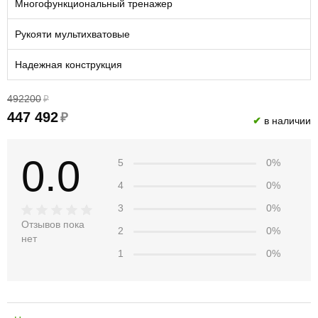
Многофункциональный тренажер
Рукояти мультихватовые
Надежная конструкция
492200
₽
447 492
₽
✔
в наличии
0.0
5
0%
4
0%
3
0%
Отзывов пока
2
0%
нет
1
0%