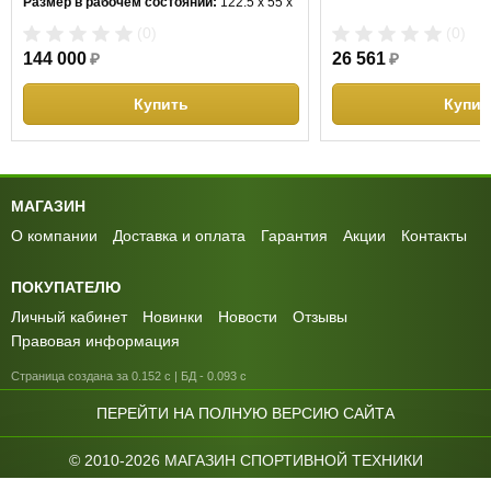
Размер в рабочем состоянии:
122.5 х 55 х
120 см
(0)
(0)
144 000
₽
26 561
₽
Купить
Купит
МАГАЗИН
О компании
Доставка и оплата
Гарантия
Акции
Контакты
ПОКУПАТЕЛЮ
Личный кабинет
Новинки
Новости
Отзывы
Правовая информация
Страница создана за 0.152 с | БД - 0.093 с
ПЕРЕЙТИ НА ПОЛНУЮ ВЕРСИЮ САЙТА
© 2010-2026 МАГАЗИН СПОРТИВНОЙ ТЕХНИКИ
GREENSPORTS