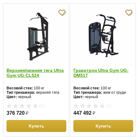
Предел
прочности
1900 кг
троса:
Встроенный
91 кг
стек:
Вес:
220 кг
Габариты:
136 см x 105 см x 148.5 см
Верхняя/нижняя тяга Ultra
Гравитрон Ultra Gym UG-
Gym UG-CL524
DM517
0.0
5
0%
Весовой стек:
100 кг
Весовой стек:
100 кг
Тип тренажера:
верхняя тяга
Тип тренажера:
жим от груди
4
0%
Цвет:
черный
Цвет:
черный
3
0%
(0)
(0)
Отзывов пока
376 720
₽
447 492
₽
2
0%
нет
1
0%
Купить
Купить