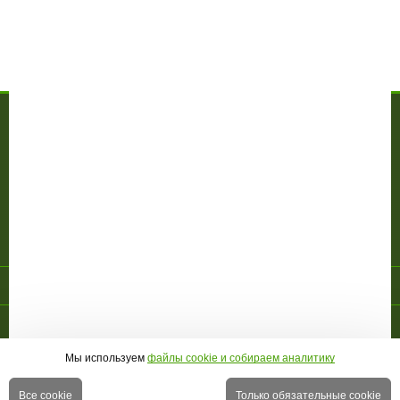
Написать отзыв
Тренажер для пресса AeroFit IT9314 - Вопросы по товару
МАГАЗИН
О компании
Доставка и оплата
Гарантия
Акции
Контакты
ПОКУПАТЕЛЮ
Личный кабинет
Новинки
Новости
Отзывы
Правовая информация
Страница создана за 0.188 с | БД - 0.094 с
ПЕРЕЙТИ НА ПОЛНУЮ ВЕРСИЮ САЙТА
© 2010-2026 МАГАЗИН СПОРТИВНОЙ ТЕХНИКИ
GREENSPORTS
Мы используем
файлы cookie и собираем аналитику
Все cookie
Только обязательные cookie
Перейти на страницу товара