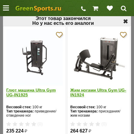
Этот товар закончился
✖
Но у нас есть его аналоги
←
Блочные силовые тренажеры
Тренажер для пресса AeroFit IT9314
Код товара: 440
Хит продаж
Глют машина Ultra Gym
Жим ногами Ultra Gym UG-
UG-IN1925
IN1924
Весовой стек:
100 кг
Весовой стек:
100 кг
Тип тренажера:
приведение/
Тип тренажера:
приседания/
❮
❯
отведение ног
жим ногами
Цвет:
черный
Цвет:
черный
(0)
(0)
235 224
₽
264 627
₽