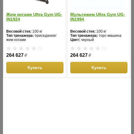
Жим ногами Ultra Gym UG-
Мультижим Ultra Gym UG-
IN1924
IN1994
Тренажер тяга сверху/снизу
Глют машина Ultra 
Весовой стек:
100 кг
Весовой стек:
100 кг
STONERISE D2017H
Тип тренажера:
приседания/
Тип тренажера:
торс-машина
жим ногами
Цвет:
черный
Цвет:
черный
Весовой стек:
130 кг
Весовой стек:
100 кг
(0)
(0)
Тип тренажера:
верхняя тяга
Тип тренажера:
приведен
Цвет:
желтый
Цвет:
черный
264 627
₽
264 627
₽
(0)
(0)
Купить
Купить
116 190
₽
235 224
₽
Купить
Купит
ОПИСАНИЕ
Профессиональный блочный силовой тренажер AeroFit линии
Impulse Elite, оборудован встроенным весовым стеком.
Особенности: