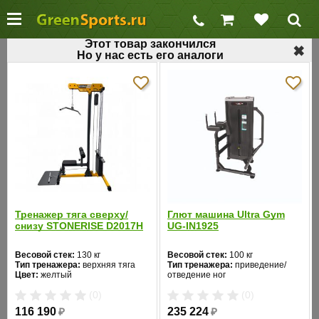
Этот товар закончился
✖
Но у нас есть его аналоги
←
Блочные силовые тренажеры
Тренажер для ягодичных мышц AeroFit
IE9526
Код товара: 424
Хит продаж
Тренажер тяга сверху/
Глют машина Ultra Gym
снизу STONERISE D2017H
UG-IN1925
Весовой стек:
130 кг
Весовой стек:
100 кг
Тип тренажера:
верхняя тяга
Тип тренажера:
приведение/
Цвет:
желтый
отведение ног
Цвет:
черный
(0)
(0)
116 190
₽
235 224
₽