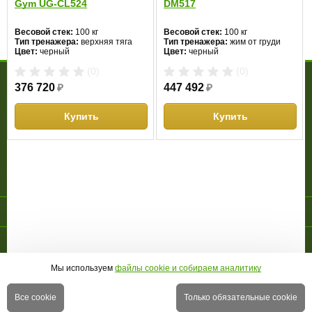
Gym UG-CL524
DM517
Написать отзыв
Тренажер для ягодичных мышц AeroFit IE9526 - Вопросы по
Весовой стек:
100 кг
Весовой стек:
100 кг
товару
Тип тренажера:
верхняя тяга
Тип тренажера:
жим от груди
Цвет:
черный
Цвет:
черный
(0)
(0)
МАГАЗИН
376 720
₽
447 492
₽
О компании
Доставка и оплата
Гарантия
Акции
Контакты
Купить
Купить
ПОКУПАТЕЛЮ
Личный кабинет
Новинки
Новости
Отзывы
Правовая информация
Страница создана за 0.149 с | БД - 0.092 с
ПЕРЕЙТИ НА ПОЛНУЮ ВЕРСИЮ САЙТА
© 2010-2026 МАГАЗИН СПОРТИВНОЙ ТЕХНИКИ
GREENSPORTS
Мы используем
файлы cookie и собираем аналитику
Все cookie
Только обязательные cookie
Перейти на страницу товара