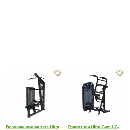
для бедер
,
для мышц ног
,
для ягодиц
подходит как:
Встроенный
91 кг
стек:
Вес:
108 кг
Габариты:
110 см x 115 см x 153 см
0.0
5
0%
4
0%
3
0%
Отзывов пока
2
0%
нет
1
0%
Верхняя/нижняя тяга Ultra
Гравитрон Ultra Gym UG-