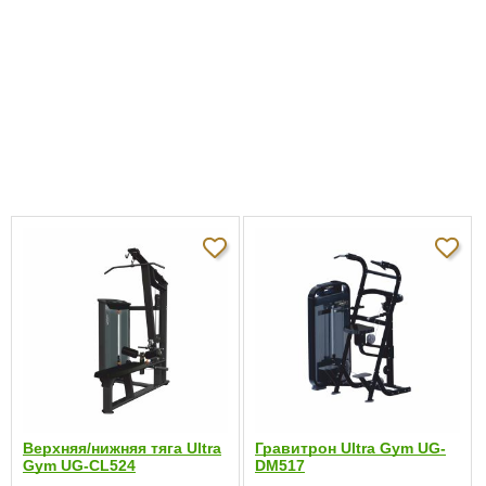
подходит как:
Встроенный
122 кг
стек:
Вес:
140 кг
Габариты:
134 см x 115 см x 153 см
0.0
5
0%
4
0%
3
0%
Отзывов пока
2
0%
нет
1
0%
Верхняя/нижняя тяга Ultra
Гравитрон Ultra Gym UG-
Gym UG-CL524
DM517
Написать отзыв