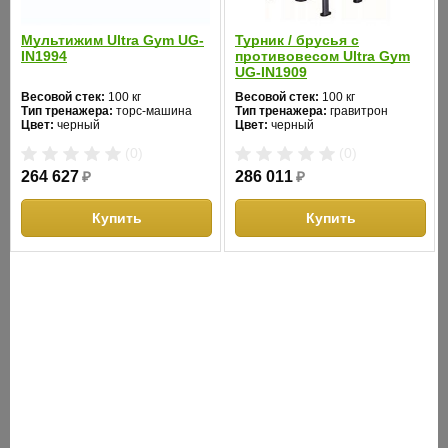
Мультижим Ultra Gym UG-
Турник / брусья с
IN1994
противовесом Ultra Gym
Глют машина Ultra Gym UG-IN1925
Жим ногами Ultra G
UG-IN1909
Весовой стек:
100 кг
Весовой стек:
100 кг
Тип тренажера:
торс-машина
Тип тренажера:
гравитрон
Весовой стек:
100 кг
Весовой стек:
100 кг
Цвет:
черный
Цвет:
черный
Тип тренажера:
приведение/отведение ног
Тип тренажера:
приседа
Цвет:
черный
Цвет:
черный
(0)
(0)
264 627
₽
286 011
₽
(0)
(0)
235 224
₽
264 627
₽
Купить
Купить
Купить
Купит
ОПИСАНИЕ
Профессиональный блочный силовой тренажер AeroFit линии
Impulse Elite, оборудован встроенным весовым стеком.
Особенности: