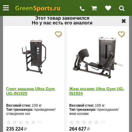
Этот товар закончился
✖
Но у нас есть его аналоги
←
Блочные силовые тренажеры
Тренажер для мышц ног AeroFit IE9505
Код товара: 406
Хит продаж
Глют машина Ultra Gym
Жим ногами Ultra Gym UG-
UG-IN1925
IN1924
Весовой стек:
100 кг
Весовой стек:
100 кг
Тип тренажера:
приведение/
Тип тренажера:
приседания/
отведение ног
жим ногами
Цвет:
черный
Цвет:
черный
(0)
(0)
235 224
₽
264 627
₽