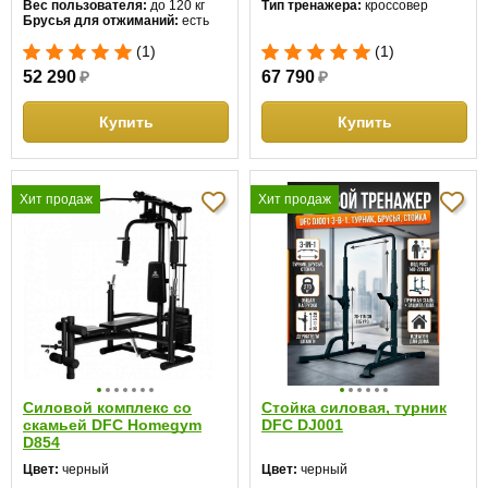
Вес пользователя:
до 120 кг
Тип тренажера:
кроссовер
Брусья для отжиманий:
есть
(1)
(1)
52 290
₽
67 790
₽
Купить
Купить
Хит продаж
Хит продаж
Силовой комплекс со
Стойка силовая, турник
скамьей DFC Homegym
DFC DJ001
D854
Цвет:
черный
Цвет:
черный