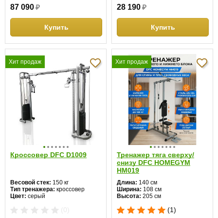
87 090
₽
28 190
₽
Купить
Купить
Хит продаж
Хит продаж
Кроссовер DFC D1009
Тренажер тяга сверху/
снизу DFC HOMEGYM
HM019
Весовой стек:
150 кг
Длина:
140 см
Тип тренажера:
кроссовер
Ширина:
108 см
Цвет:
серый
Высота:
205 см
Вес:
43 кг
(0)
(1)