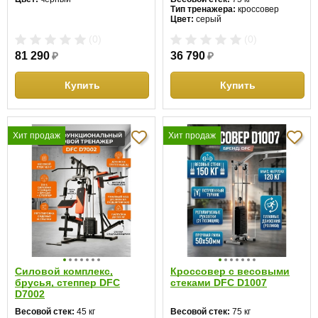
Тип тренажера:
кроссовер
Цвет:
серый
(0)
(0)
81 290
₽
36 790
₽
Купить
Купить
Хит продаж
Хит продаж
Силовой комплекс,
Кроссовер с весовыми
брусья, степпер DFC
стеками DFC D1007
D7002
Весовой стек:
45 кг
Весовой стек:
75 кг