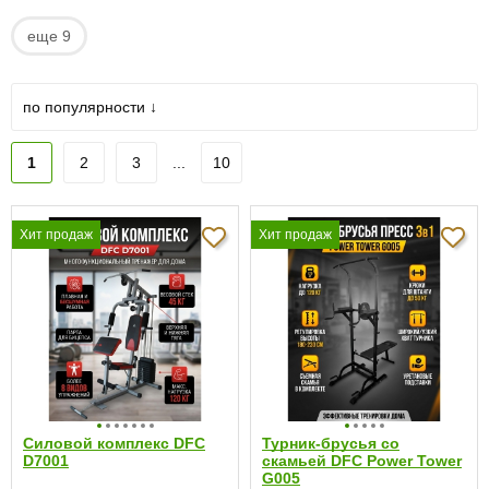
еще 9
по популярности ↓
1
2
3
...
10
Хит продаж
Хит продаж
Силовой комплекс DFC
Турник-брусья со
D7001
скамьей DFC Power Tower
G005