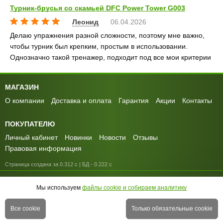
Турник-брусья со скамьей DFC Power Tower G003
Леонид
06.04.2026
Делаю упражнения разной сложности, поэтому мне важно,
чтобы турник был крепким, простым в использовании.
Однозначно такой тренажер, подходит под все мои критерии
МАГАЗИН
О компании
Доставка и оплата
Гарантия
Акции
Контакты
ПОКУПАТЕЛЮ
Личный кабинет
Новинки
Новости
Отзывы
Правовая информация
Страница создана за 0.312 с | БД - 0.222 с
ПЕРЕЙТИ НА ПОЛНУЮ ВЕРСИЮ САЙТА
Мы используем
файлы cookie и собираем аналитику
© 2010-2026 МАГАЗИН СПОРТИВНОЙ ТЕХНИКИ
Все cookie
Только обязательные cookie
GREENSPORTS