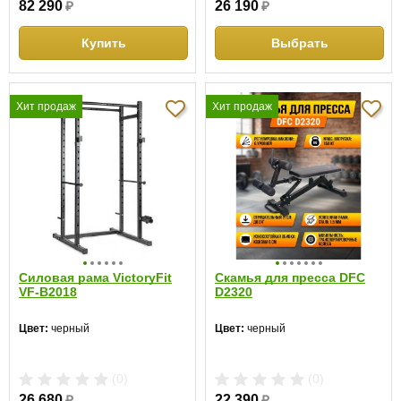
82 290
₽
26 190
₽
Купить
Выбрать
Хит продаж
Хит продаж
Силовая рама VictoryFit
Скамья для пресса DFC
VF-B2018
D2320
Цвет:
черный
Цвет:
черный
(0)
(0)
26 680
₽
22 390
₽