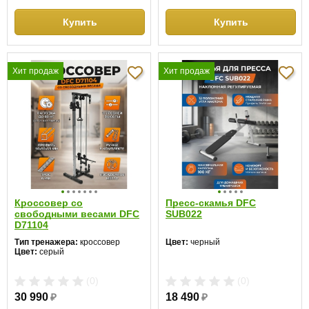
Купить
Купить
Хит продаж
Хит продаж
Кроссовер со
Пресс-скамья DFC
свободными весами DFC
SUB022
D71104
Тип тренажера:
кроссовер
Цвет:
черный
Цвет:
серый
(0)
(0)
30 990
₽
18 490
₽