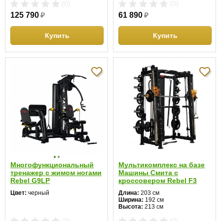
(0)
(0)
125 790
₽
61 890
₽
Купить
Купить
Многофункциональный
Мультикомплекс на базе
тренажер с жимом ногами
Машины Смита с
Rebel G9LP
кроссовером Rebel F3
Цвет:
черный
Длина:
203 см
Ширина:
192 см
Высота:
213 см
(0)
(0)