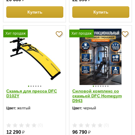
Купить
Купить
Хит продаж
Хит продаж
Скамья для пресса DFC
Силовой комплекс со
D102Y
скамьей DFC Homegym
D943
Цвет:
желтый
Цвет:
черный
(0)
(0)
12 290
₽
96 790
₽