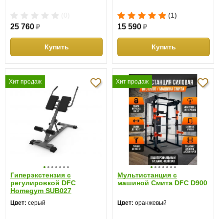
(0)
(1)
25 760
₽
15 590
₽
Купить
Купить
Хит продаж
Хит продаж
Гиперэкстензия с
Мультистанция с
регулировкой DFC
машиной Смита DFC D900
Homegym SUB027
Цвет:
серый
Цвет:
оранжевый