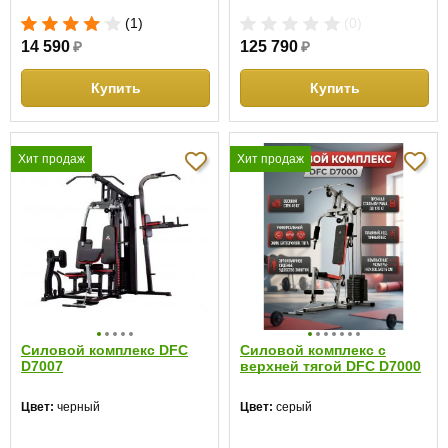
(1)
(0)
14 590
₽
125 790
₽
Купить
Купить
Хит продаж
Хит продаж
Силовой комплекс DFC
Силовой комплекс с
D7007
верхней тягой DFC D7000
Цвет:
черный
Цвет:
серый