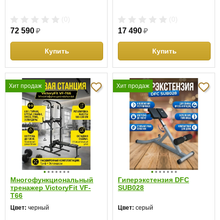
(0)
(0)
72 590
₽
17 490
₽
Купить
Купить
Хит продаж
Хит продаж
Многофункциональный
Гиперэкстензия DFC
тренажер VictoryFit VF-
SUB028
T66
Цвет:
черный
Цвет:
серый