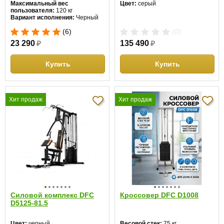
Максимальный вес
Цвет:
серый
пользователя:
120 кг
Вариант исполнения:
Черный
(6)
(0)
23 290
₽
135 490
₽
Купить
Купить
Хит продаж
Хит продаж
Силовой комплекс DFC
Кроссовер DFC D1008
D5125-81.5
Цвет:
черный
Весовой стек:
75 кг