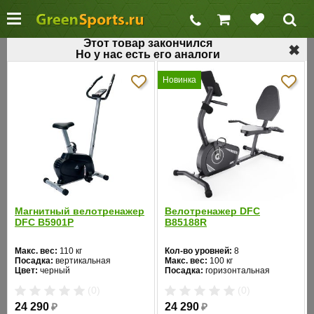
Этот товар закончился
✖
Но у нас есть его аналоги
←
Домашние велотренажеры
Новинка
Домашний велотренажер HORIZON Focus
3
Код товара: 38
Хит продаж
Магнитный велотренажер
Велотренажер DFC
DFC B5901P
B85188R
Макс. вес:
110 кг
Кол-во уровней:
8
Посадка:
вертикальная
Макс. вес:
100 кг
Цвет:
черный
Посадка:
горизонтальная
Система нагружения:
Цвет:
черный
❮
❯
(0)
(0)
магнитная
Система нагружения:
магнитная
24 290
₽
24 290
₽