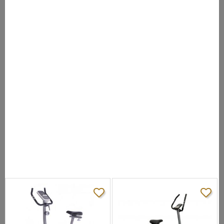
идеи продукта, затем технической, биомеханической и
дизайнерской разработки и заканчивая производством на
собственных фабриках из собственных комплектующих.
ХАРАКТЕРИСТИКИ
Посадка:
вертикальная
Рама:
особо прочная
Система
электромагн. бесконтактная ECB™
нагружения:
Кол-во уровней
16
нагрузки:
Маховик, кг:
7
Педальный узел:
трехкомпонентный
эргономичное с подушкой