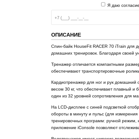
Я даю согласие
ОПИСАНИЕ
Спин-байк HouseFit RACER 70 iTrain для
домашних тренировок. Благодаря своей у
Тренажер отличается компактными разме
обеспечивают транспортировочные ролики
Кардиотренажер для ног и рук домашний 
весом 30 кг, что обеспечивает плавный и
один из 32 уровней сопротивления для м
На LCD-дисплее с синей подсветкой ото
обороты в минуту и пульс (для измерения
тренировочных программ: ручной режим, н
приложение iConsole позволяют отслежива
Велотренажер имеет широкие возможности 