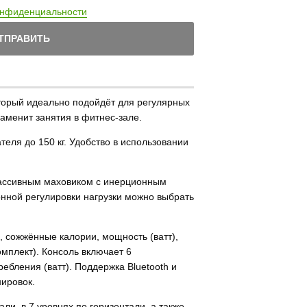
онфиденциальности
ТПРАВИТЬ
торый идеально подойдёт для регулярных
аменит занятия в фитнес-зале.
теля до 150 кг. Удобство в использовании
массивным маховиком с инерционным
онной регулировки нагрузки можно выбрать
, сожжённые калории, мощность (ватт),
омплект). Консоль включает 6
бления (ватт). Поддержка Bluetooth и
нировок.
и, в 7 уровнях по горизонтали, а также