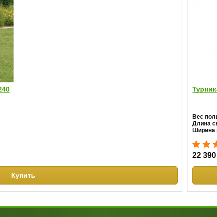
240
Турник
Вес пол
Длина с
Ширина 
22 390
Купить