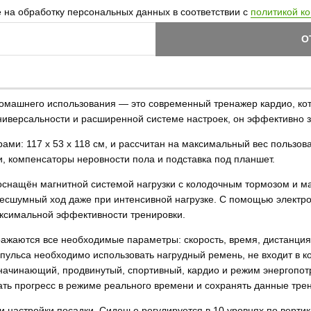
 на обработку персональных данных в соответствии с
политикой к
О
 домашнего использования — это современный тренажер кардио, ко
ниверсальности и расширенной системе настроек, он эффективно з
рами:
117 х 53 х 118 см, и рассчитан на максимальный вес пользова
, компенсаторы неровности пола и подставка под планшет.
оснащён магнитной системой нагрузки с колодочным тормозом и 
 бесшумный ход даже при интенсивной нагрузке. С помощью электр
аксимальной эффективности тренировки.
бражаются все необходимые параметры:
скорость, время, дистанция
 пульса необходимо использовать нагрудный ремень, не входит в к
ачинающий, продвинутый, спортивный, кардио и режим энергопотре
ть прогресс в режиме реального времени и сохранять данные тре
настройки посадки. Сиденье регулируется в 10 уровнях по вертикал