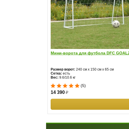
Мини-ворота для футбола DFC GOAL
Размер ворот:
240 см х 150 см х 65 см
Сетка:
есть
Вес:
9.6/10.6 кг
(5)
14 390
₽