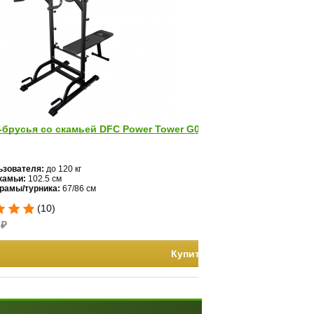
-брусья со скамьей DFC Power Tower G005
ьзователя:
до 120 кг
камьи:
102.5 см
рамы/турника:
67/86 см
(10)
₽
Купить