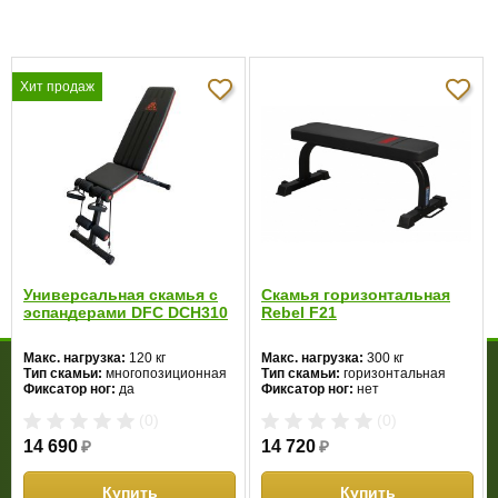
0.0
5
0%
4
0%
Хит продаж
3
0%
Отзывов пока
2
0%
нет
1
0%
Написать отзыв
Универсальная скамья с
Скамья горизонтальная
Универсальная скамья AeroFit IFUB - Вопросы по товару
эспандерами DFC DCH310
Rebel F21
Макс. нагрузка:
120 кг
Макс. нагрузка:
300 кг
МАГАЗИН
Тип скамьи:
многопозиционная
Тип скамьи:
горизонтальная
Фиксатор ног:
да
Фиксатор ног:
нет
О компании
Доставка и оплата
Гарантия
Акции
Контакты
Цвет:
черный
Цвет:
черный
(0)
(0)
14 690
₽
14 720
₽
ПОКУПАТЕЛЮ
Личный кабинет
Новинки
Новости
Отзывы
Купить
Купить