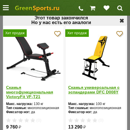
Этот товар закончился
✖
Но у нас есть его аналоги
←
Универсальные скамьи
Хит продаж
Хит продаж
Универсальная скамья AeroFit IFUB
Код товара: 564
Хит продаж
Скамья
Скамья универсальная с
многофункциональная
эспандерами DFC D008Y
VictoryFit VF-T21
Макс. нагрузка:
130 кг
Макс. нагрузка:
100 кг
Тип скамьи:
многопозиционная
Тип скамьи:
многопозиционная
Фиксатор ног:
да
Фиксатор ног:
да
Цвет:
черный
Цвет:
желтый
(0)
(0)
9 760
₽
13 290
₽