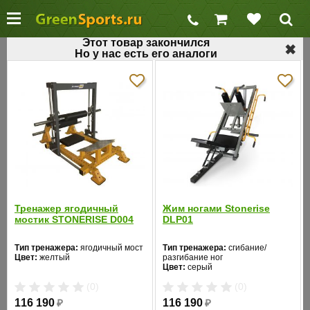
Этот товар закончился
✖
Но у нас есть его аналоги
←
Разгибание ног
Тренажер для мышц ног AeroFit SL7025
Код товара: 503
Хит продаж
Тренажер ягодичный
Жим ногами Stonerise
мостик STONERISE D004
DLP01
Тип тренажера:
ягодичный мост
Тип тренажера:
сгибание/
Цвет:
желтый
разгибание ног
Цвет:
серый
(0)
(0)
116 190
₽
116 190
₽