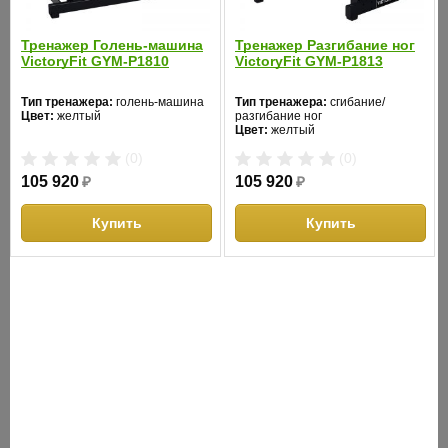
Тренажер Голень-машина
Тренажер Разгибание ног
VictoryFit GYM-P1810
VictoryFit GYM-P1813
Тренажер ягодичный мостик
Жим ногами Stoneri
STONERISE D004
Тип тренажера:
голень-машина
Тип тренажера:
сгибание/
Цвет:
желтый
разгибание ног
Тип тренажера:
ягодичный мост
Тип тренажера:
сгибание
Цвет:
желтый
Цвет:
желтый
Цвет:
серый
(0)
(0)
(0)
(0)
105 920
₽
105 920
₽
116 190
₽
116 190
₽
Купить
Купить
Купить
Купит
ОПИСАНИЕ
Мощный профессиональный тренажер выполнен в
прогрессивном дизайне из сверхпрочной рамы.
Особенности: