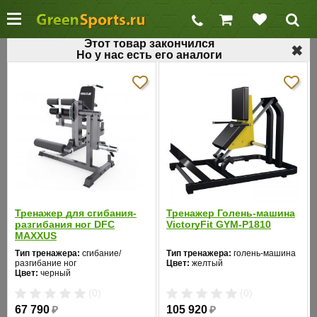
Этот товар закончился
✖
Но у нас есть его аналоги
←
Разгибание ног
Тренажер для мышц ног AeroFit PLLE
Код товара: 510
Хит продаж
Тренажер для сгибания-
Тренажер Голень-машина
разгибания ног DFC
VictoryFit GYM-P1810
MAXXUS
Тип тренажера:
сгибание/
Тип тренажера:
голень-машина
разгибание ног
Цвет:
желтый
Цвет:
черный
(0)
(0)
67 790
₽
105 920
₽