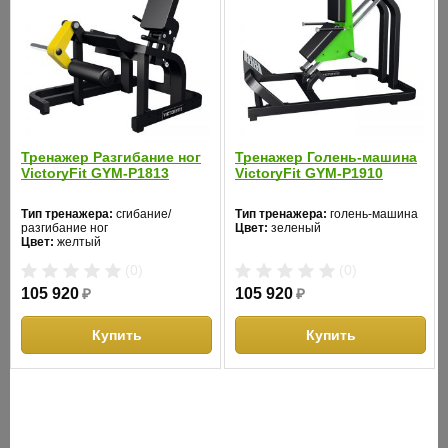
Тренажер для сгибания-
Тренажер Голень-м
разгибания ног DFC MAXXUS
VictoryFit GYM-P181
Тип тренажера:
сгибание/разгибание ног
Тип тренажера:
голень-
Цвет:
черный
Цвет:
желтый
Тренажер Разгибание ног
Тренажер Голень-машина
VictoryFit GYM-P1813
VictoryFit GYM-P1910
(0)
(0)
67 790
₽
105 920
₽
Тип тренажера:
сгибание/
Тип тренажера:
голень-машина
разгибание ног
Цвет:
зеленый
Цвет:
желтый
Купить
Купит
(0)
(0)
105 920
₽
105 920
₽
ОПИСАНИЕ
Купить
Купить
Профессиональный тренажер, нагружаемый дисками,
выполнен в современном дизайне.
Особенности: