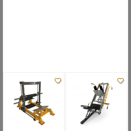
- Рама тренажера изготовлена из высоколегированной
нержавеющей стали 12-го калибра.
- Инновационная порошковая окраска рамы с предварительной
пескоструйной обработкой металла значительно улучшает
сцепляемость металла с лакокрасочным покрытием.
- Спинка сиденья расположена под углом 100 градусов, что
обеспечивает полное сокращение четырехглавой мышцы
бедра.
Возможность одновременной и поочередной нагрузки ног
- Противоскользящие резиновые опоры тренажера
обеспечивают его устойчивость и предохраняет напольное
покрытие от повреждений.
- Герметичные подшипники обеспечивают плавность и
бесшумность движения рычагов.
Регулируемые высокопрочные валики овальной формы
подойдут для атлета любой комплекции.