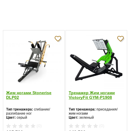
Вес:
75 кг
Грузоподъемность:
225 кг
Максимальный вес
120 кг
пользователя:
Габариты:
132 см х 124 см х 106 см
0.0
5
0%
4
0%
3
0%
Жим ногами Stonerise
Тренажер Жим ногами
Отзывов пока
DLP02
VictoryFit GYM-P1908
2
0%
нет
1
0%
Тип тренажера:
сгибание/
Тип тренажера:
приседания/
разгибание ног
жим ногами
Цвет:
серый
Цвет:
зеленый
(0)
(0)