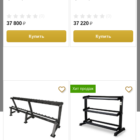
(0)
(0)
Стойка для хранения гантелей DFC
Стойка для гексаго
37 800
₽
37 220
₽
RA100
гантелей UltraGym 
674
Купить
Купить
Цвет:
черный
Количество ярусов:
3
Размеры стойки в собр
137 х 85 см
(0)
(0)
48 390
₽
43 740
₽
Купить
Купит
Хит продаж
ОПИСАНИЕ
Стойка для гантелей AeroFit отличается повышенной степенью
удобства в использовании. Выполнена в современном дизайне
при использовании высококачественных материалов.
ХАРАКТЕРИСТИКИ