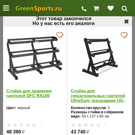
Этот товар закончился
✖
Но у нас есть его аналоги
←
Стойки для гантелей
Стойка для гантелей AeroFit IT7012
Код товара: 392
Хит продаж
Стойка для хранения
Стойка для
гантелей DFC RA100
гексагональных гантелей
UltraGym трехрядная UG-
674
Цвет:
черный
Количество ярусов:
3
Размеры стойки в собранном
виде:
50 х 137 х 85 см
(0)
(0)
48 390
₽
43 740
₽