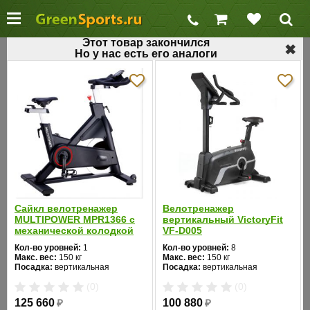
Этот товар закончился
✖
Но у нас есть его аналоги
←
Профессиональные велотренажеры
Профессиональный велотренажер
MATRIX R3X 2012
Код товара: 251
Хит продаж
Сайкл велотренажер
Велотренажер
MULTIPOWER MPR1366 с
вертикальный VictoryFit
механической колодкой
VF-D005
Кол-во уровней:
1
Кол-во уровней:
8
Макс. вес:
150 кг
Макс. вес:
150 кг
Посадка:
вертикальная
Посадка:
вертикальная
Цвет:
черный
Цвет:
черный
❮
❯
(0)
(0)
Система нагружения:
Система нагружения:
магнитная
электромагнитная
125 660
₽
100 880
₽