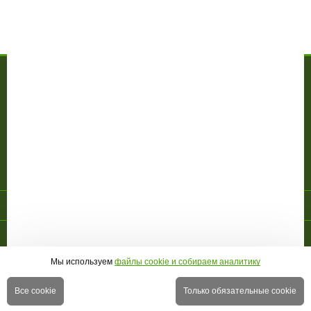
Написать отзыв
Профессиональный велотренажер MATRIX R3X 2012 -
Вопросы по товару
МАГАЗИН
О компании
Доставка и оплата
Гарантия
Акции
Контакты
ПОКУПАТЕЛЮ
Личный кабинет
Новинки
Новости
Отзывы
Правовая информация
Страница создана за 0.168 с | БД - 0.110 с
ПЕРЕЙТИ НА ПОЛНУЮ ВЕРСИЮ САЙТА
© 2010-2026 МАГАЗИН СПОРТИВНОЙ ТЕХНИКИ
GREENSPORTS
Мы используем
файлы cookie и собираем аналитику
Все cookie
Только обязательные cookie
Перейти на страницу товара