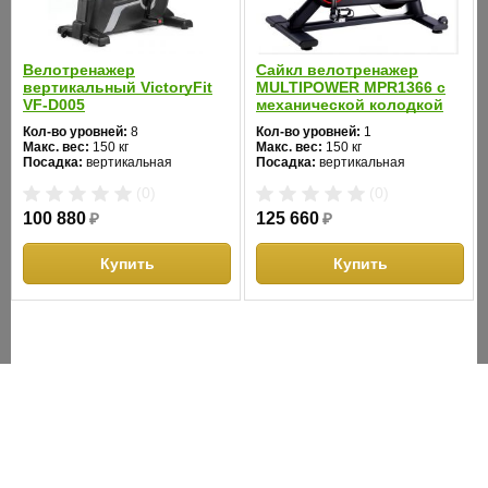
микрорегулировками
сидения:
Регулировка
Велотренажер
Сайкл велотренажер
по горизонтали и вертикали с
вертикальный VictoryFit
MULTIPOWER MPR1366 с
положения
микрорегулировками
VF-D005
механической колодкой
руля:
Кол-во уровней:
8
Кол-во уровней:
1
Макс. вес:
150 кг
Макс. вес:
150 кг
Измерение
Посадка:
вертикальная
Посадка:
вертикальная
нет
Цвет:
черный
Цвет:
черный
пульса:
(0)
(0)
Система нагружения:
Система нагружения:
электромагнитная
магнитная
100 880
₽
125 660
₽
Консоль:
нет
Купить
Купить
Кол-во
отсутствуют
программ:
Складывание:
нет
Размер в
рабочем
105х57х97
состоянии
(ДхШхВ), см: