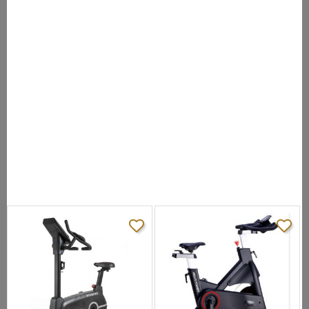
эксплуатации спин-байков LeMond сроком более 15 лет.
ХАРАКТЕРИСТИКИ
Посадка:
вертикальная
сварная профессиональная "x-Style Plus"
Рама:
c гальванопокрытием
Система
колодочная ременная
нагружения:
Кол-во уровней
бесшаговая динамическая регулировка
загрузки:
Маховик, кг:
18,6, прецизионно обработанный
Сидение:
кросс-кантри
Регулировка
по горизонтали и вертикали с
положения