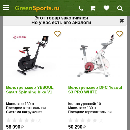
Этот товар закончился
✖
Но у нас есть его аналоги
←
Профессиональные велотренажеры
Профессиональный велотренажер
LeMond REVMASTER SPORT
Код товара: 248
Хит продаж
Велотренажер YESOUL
Велотренажер DFC Yesoul
Smart Spinning bike V1
S3 PRO WHITE
Макс. вес:
130 кг
Кол-во уровней:
10
Посадка:
вертикальная
Макс. вес:
130 кг
Система нагружения:
Посадка:
горизонтальная
магнитная
Цвет:
белый
❮
❯
(0)
(0)
Система нагружения:
магнитная
58 090
₽
50 290
₽