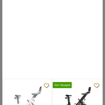
руля:
Измерение
сенсорные датчики
пульса:
цветной многофункциональный LCD
Консоль:
дисплей с профилем тренировки и
сенсорными клавишами
Кол-во
22 (в т.ч. пульсозависимые)
программ:
Специальные
программные
нет
возможности:
Мультимедиа:
нет
Хит продаж
Интеграция:
нет
Многоязычный