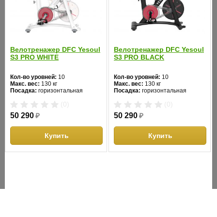
нет
интерфейс:
Вентилятор:
нет
Складывание:
нет
Велотренажер DFC Yesoul
Велотренажер DFC Yesoul
S3 PRO WHITE
S3 PRO BLACK
Размер в
Кол-во уровней:
10
Кол-во уровней:
10
рабочем
170х74х138
Макс. вес:
130 кг
Макс. вес:
130 кг
состоянии
Посадка:
горизонтальная
Посадка:
горизонтальная
Цвет:
белый
Цвет:
черный
(ДхШхВ), см:
(0)
(0)
Система нагружения:
Система нагружения:
магнитная
магнитная
50 290
₽
50 290
₽
Размер в
упаковке
186х66х88
Купить
Купить
(ДхШхВ), см:
Вес нетто, кг:
80
Вес брутто, кг:
105
Макс. вес
пользователя,
180