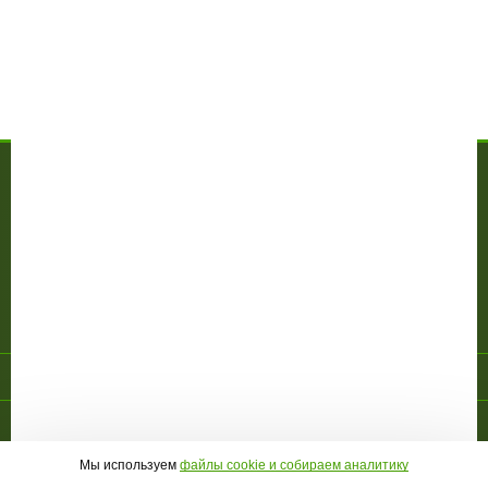
Написать отзыв
Профессиональный велотренажер Bronze Gym R900 PRO -
Вопросы по товару
МАГАЗИН
О компании
Доставка и оплата
Гарантия
Акции
Контакты
ПОКУПАТЕЛЮ
Личный кабинет
Новинки
Новости
Отзывы
Правовая информация
Страница создана за 0.168 с | БД - 0.095 с
ПЕРЕЙТИ НА ПОЛНУЮ ВЕРСИЮ САЙТА
© 2010-2026 МАГАЗИН СПОРТИВНОЙ ТЕХНИКИ
GREENSPORTS
Мы используем
файлы cookie и собираем аналитику