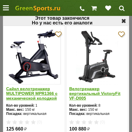
Этот товар закончился
✖
Но у нас есть его аналоги
←
Профессиональные велотренажеры
Профессиональный велотренажер Bronze
Gym R900 PRO
Код товара: 244
Хит продаж
Сайкл велотренажер
Велотренажер
MULTIPOWER MPR1366 с
вертикальный VictoryFit
механической колодкой
VF-D005
Кол-во уровней:
1
Кол-во уровней:
8
Макс. вес:
150 кг
Макс. вес:
150 кг
Посадка:
вертикальная
Посадка:
вертикальная
Цвет:
черный
Цвет:
черный
❮
❯
(0)
(0)
Система нагружения:
Система нагружения:
магнитная
электромагнитная
125 660
₽
100 880
₽