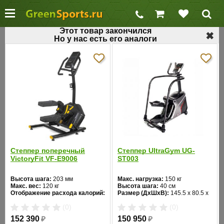
Этот товар закончился
✖
Но у нас есть его аналоги
←
Профессиональные степперы
Классический степпер Matrix S3X 2012
Код товара: 195
Хит продаж
Степпер поперечный
Степпер UltraGym UG-
VictoryFit VF-E9006
ST003
Высота шага:
203 мм
Макс. нагрузка:
150 кг
Макс. вес:
120 кг
Высота шага:
40 см
❮
❯
Отображение расхода калорий:
Размер (ДхШхВ):
145.5 х 80.5 х
да
157 см
(0)
(0)
Ход педалей:
взаимозависимый
Цвет:
черный
152 390
₽
150 950
₽
Система нагружения: