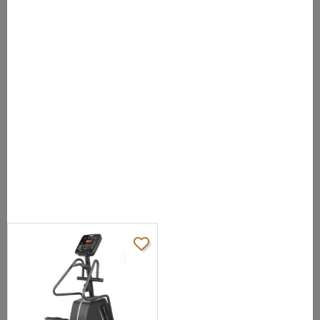
нагружения:
JID™)
Кол-во уровней
25 (минимум от сети/без сети 18 Ватт/18
нагрузки:
Ватт)
Педали:
прорезиненные антискользящие
Расстояние
между
83 мм (супермалый Q-Фактор E.S.Q.F.™)
педалями:
Высота шага:
310 мм
Измерение
сенсорные датчики, Polar приемник
пульса:
Консоль
LED дисплей + буквенно-цифровой LED
точечный:
дисплей
время, дистанция, скорость, обороты в
Показания