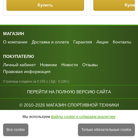
Купить
Купит
МАГАЗИН
О компании
Доставка и оплата
Гарантия
Акции
Контакты
ПОКУПАТЕЛЮ
Личный кабинет
Новинки
Новости
Отзывы
Правовая информация
Страница создана за 0.155 с | БД - 0.100 с
ПЕРЕЙТИ НА ПОЛНУЮ ВЕРСИЮ САЙТА
© 2010-2026 МАГАЗИН СПОРТИВНОЙ ТЕХНИКИ
GREENSPORTS
Мы используем
файлы cookie и собираем аналитику
Купить сейчас
В корзину
Все cookie
Только обязательные cookie