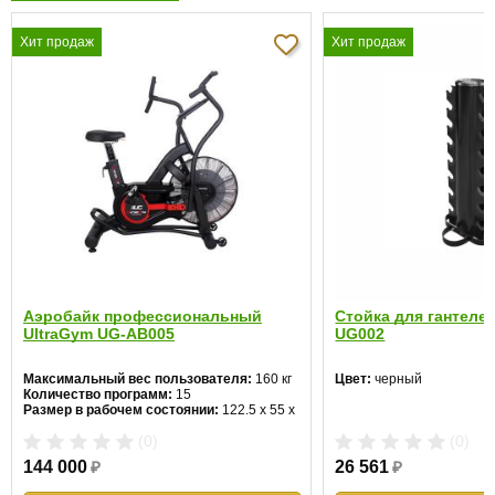
Хит продаж
Хит продаж
Аэробайк профессиональный
Стойка для гантелей
UltraGym UG-AB005
UG002
Максимальный вес пользователя:
160 кг
Цвет:
черный
Количество программ:
15
Размер в рабочем состоянии:
122.5 х 55 х
120 см
(0)
(0)
144 000
₽
26 561
₽