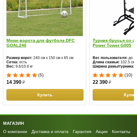
Мини-ворота для футбола DFC
Турник-брусья со с
GOAL240
Power Tower G005
Размер ворот:
240 см х 150 см х 65 см
Вес пользователя:
до 12
Сетка:
есть
Длина скамьи:
102.5 см
Вес:
9.6/10.6 кг
Ширина рамы/турника:
6
(5)
(10)
14 390
₽
22 390
₽
Купить
Купит
МАГАЗИН
О компании
Доставка и оплата
Гарантия
Акции
Контакты