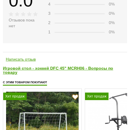
0.0
4
0%
3
0%
Отзывов пока
2
0%
нет
1
0%
Написать отзыв
Игровой стол - хоккей DFC 45" MCRH06 - Вопросы по
товару
С ЭТИМ ТОВАРОМ ПОКУПАЮТ
Хит продаж
Хит продаж