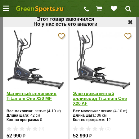
Этот товар закончился
✖
Но у нас есть его аналоги
←
Домашние эллиптические тренажеры
Орбитрек для дома Vision X20 Deluxe
Код товара: 138
Хит продаж
Магнитный эллипсоид
Электромагнитной
Titanium One X30 MF
эллипсоид Titanium One
X20 AF
Вес маховика:
легкие (4-10 кг)
Вес маховика:
легкие (4-10 кг)
Длина шага:
42 см
Длина шага:
36 см
❮
❯
Кол-во программ:
0
Кол-во программ:
12
Кол-во уровней:
8
Кол-во уровней:
16
(0)
(0)
Макс. вес:
120 кг
Макс. вес:
110 кг
Привод:
передний
Привод:
передний
52 990
₽
52 990
₽
Длина:
188
Длина:
177