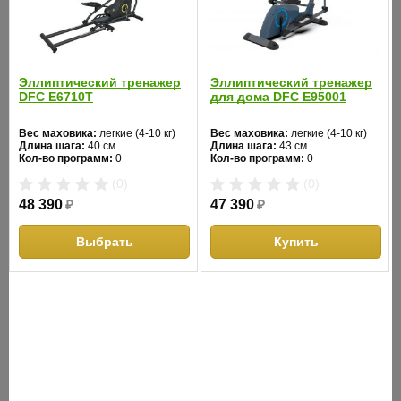
- ручной режим;
- интервалы;
- холмы;
Эллиптический тренажер
Эллиптический тренажер
DFC E6710T
для дома DFC E95001
- сжигание жира;
Вес маховика:
легкие (4-10 кг)
Вес маховика:
легкие (4-10 кг)
- Sprint 8;
Длина шага:
40 см
Длина шага:
43 см
Кол-во программ:
0
Кол-во программ:
0
Кол-во уровней:
8
Кол-во уровней:
8
- 1 случайная;
(0)
(0)
Макс. вес:
120 кг
Макс. вес:
120 кг
Привод:
передний
Привод:
задний
48 390
₽
47 390
₽
- 1 Ватт-фиксированная.
Длина:
146
Длина:
162
Ширина:
59
Ширина:
65
Цвет:
черный
Цвет:
синий
Выбрать
Купить
ХАРАКТЕРИСТИКИ
Расстояние между педалями,
см:
18
Система
электромагн. бесконтактная ECB™
нагружения:
Кол-во уровней
20
загрузки: