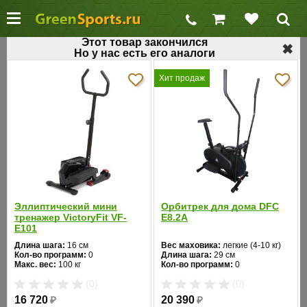
Этот товар закончился
✖
Но у нас есть его аналоги
←
Домашние эллиптические тренажеры
Хит продаж
Орбитрек для дома Magnum YK-BK37H
Код товара: 145
Хит продаж
Эллиптический мини
Орбитрек для дома DFC
тренажер VictoryFit VF-
E8.2A
E101
Длина шага:
16 см
Вес маховика:
легкие (4-10 кг)
Кол-во программ:
0
Длина шага:
29 см
Макс. вес:
100 кг
Кол-во программ:
0
Привод:
задний
Кол-во уровней:
1
(0)
(0)
Длина:
65
Макс. вес:
100 кг
Ширина:
43
Привод:
задний
16 720
₽
20 390
₽
Цвет:
черный
Длина:
93