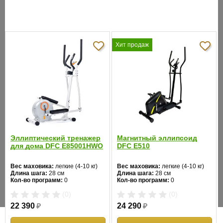
Монитор - скорость, время занятий, пройденное расстояние,
количество израсходованных калорий.
Хит продаж
ХАРАКТЕРИСТИКИ
Система
магнитная, 8 уровней
нагрузки:
Программы:
Scan
Датчик:
измерение пульса на руле
Эллиптический тренажер
Магнитный эллипсоид
для дома DFC E85001HWO
DFC E510
Габариты в
собранном
92x58x150
Вес маховика:
легкие (4-10 кг)
Вес маховика:
легкие (4-10 кг)
виде, см:
Длина шага:
28 см
Длина шага:
28 см
Кол-во программ:
0
Кол-во программ:
0
Кол-во уровней:
8
Кол-во уровней:
8
Вес в
(0)
(0)
Макс. вес:
110 кг
Макс. вес:
100 кг
собранном
28
Привод:
задний
Привод:
задний
22 390
₽
24 290
₽
Длина:
96
Длина:
110
виде, кг:
Ширина:
65
Ширина:
60
Цвет:
белый
Цвет:
черный