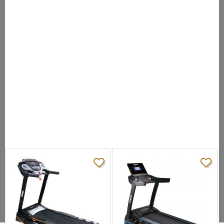
голубой многофункциональный LCD
Консоль:
дисплей
Кол-во
8 (в т.ч. пульсозависимая)
программ:
Вентилятор:
есть
Складывание:
есть (FeatherLight ™ + ControlledDrop™)
Размер в
сложенном
102х80х180
виде (ДхШхВ),
см:
Размер в
рабочем
190х80х140
состоянии
(ДхШхВ), см:
Вес нетто, кг:
90