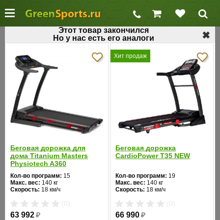
Этот товар закончился
✖
Но у нас есть его аналоги
←
Домашние беговые дорожки
Хит продаж
Беговая дорожка для дома HORIZON TI32
HRC
Код товара: 83
Беговая дорожка для
Беговая дорожка
дома Titanium Masters
CardioPower T35 NEW
Physiotech A360
Кол-во программ:
15
Кол-во программ:
19
Макс. вес:
140 кг
Макс. вес:
140 кг
Скорость:
18 км/ч
Скорость:
18 км/ч
Мощность двигателя:
3 л.с.
Мощность двигателя:
3 л.с.
❮
❯
(0)
(0)
Регулировка угла наклона:
Регулировка угла наклона:
автоматическая
автоматическая
63 992
₽
66 990
₽
Длина бегового полотна:
132
Длина бегового полотна:
135