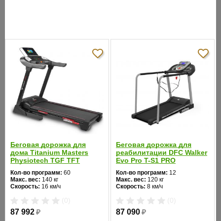
скоростью и углом подъема полотна. Максимальный вес
пользователя:
160 кг.
ХАРАКТЕРИСТИКИ
Оптимально
для похудения
,
электрические
,
складные
подходит как:
Максимальный
вес
160 кг
пользователя:
Количество
48
программ:
Беговая дорожка для
Беговая дорожка для
дома Titanium Masters
реабилитации DFC Walker
Physiotech TGF TFT
Evo Pro T-S1 PRO
Пульс:
есть
Кол-во программ:
60
Кол-во программ:
12
Макс. вес:
140 кг
Макс. вес:
120 кг
Мощность:
3 л.с.
Скорость:
16 км/ч
Скорость:
8 км/ч
Мощность двигателя:
3 л.с.
Мощность двигателя:
3 л.с.
(0)
(0)
Регулировка угла наклона:
Регулировка угла наклона:
Полотно:
150 см х 50 см
автоматическая
ручная
87 992
₽
87 090
₽
Длина бегового полотна:
138
Длина бегового полотна:
130
см
см