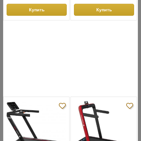
см
см
Ширина бегового полотна:
51
Цвет:
черный
Купить
Купить
см
Цвет:
черный
СНЯТО С ПРОИЗВОДСТВА
АНАЛОГИ
ХИТЫ ПРОДАЖ
Хит продаж