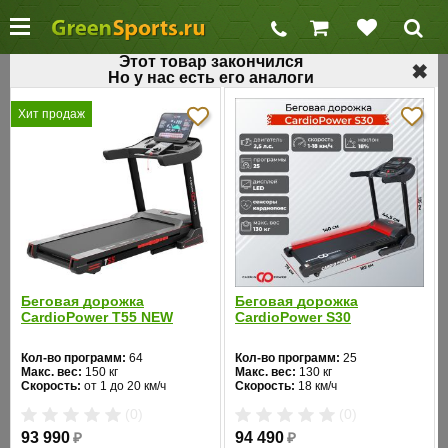
Этот товар закончился
✖
Но у нас есть его аналоги
←
Домашние беговые дорожки
Хит продаж
Беговая дорожка для дома AeroFIT MaxFit
26W
Код товара: 327
Хит продаж
Беговая дорожка
Беговая дорожка
CardioPower T55 NEW
CardioPower S30
Кол-во программ:
64
Кол-во программ:
25
Макс. вес:
150 кг
Макс. вес:
130 кг
Скорость:
от 1 до 20 км/ч
Скорость:
18 км/ч
Мощность двигателя:
3.5 л.с.
Мощность двигателя:
2,5 л.с.
❮
❯
(0)
(0)
Регулировка угла наклона:
Длина бегового полотна:
140
автоматическая
см
93 990
₽
94 490
₽
Длина бегового полотна:
150
Ширина бегового полотна:
45